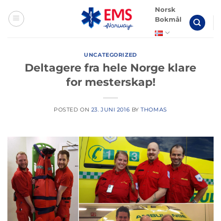
Skip
Norsk
to
Bokmål
content
UNCATEGORIZED
Deltagere fra hele Norge klare
for mesterskap!
POSTED ON
23. JUNI 2016
BY
THOMAS