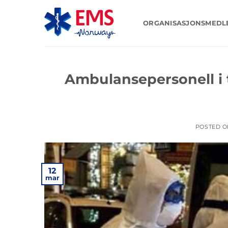
Skip
to
ORGANISASJONSMED
content
Ambulansepersonell i 
POSTED 
12
mar