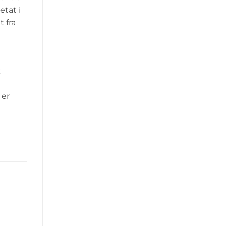
tat i
 fra
k
 er