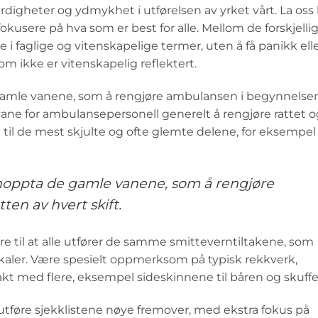
erdigheter og ydmykhet i utførelsen av yrket vårt. La oss
fokusere på hva som er best for alle. Mellom de forskjelli
i faglige og vitenskapelige termer, uten å få panikk ell
som ikke er vitenskapelig reflektert.
 gamle vanene, som å rengjøre ambulansen i begynnelse
d vane for ambulansepersonell generelt å rengjøre rattet 
 til de mest skjulte og ofte glemte delene, for eksempel
jenoppta de gamle vanene, som å rengjøre
en av hvert skift.
til at alle utfører de samme smitteverntiltakene, som
okaler. Være spesielt oppmerksom på typisk rekkverk,
akt med flere, eksempel sideskinnene til båren og skuffe
tføre sjekklistene nøye fremover, med ekstra fokus på