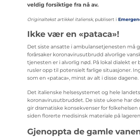
veldig forsiktige fra nå av.
Originaltekst artikkel italiensk
, publisert i
Emergenc
Ikke vær en «pataca»!
Det siste ansatte i ambulansetjenesten må gjø
forårsaker koronavirusutbrudd alvorlige van
tjenesten er i alvorlig nød. På lokal dialekt 
rusler opp til potensielt farlige situasjoner.
som en «pataca», minst av alt i disse dagene.
Det italienske helsesystemet og hele landets
koronavirusutbruddet. De siste ukene har de 
gir dramatiske konsekvenser for folkehelsen 
siden florerte medisinsk materiale på lageren
Gjenoppta de gamle vane