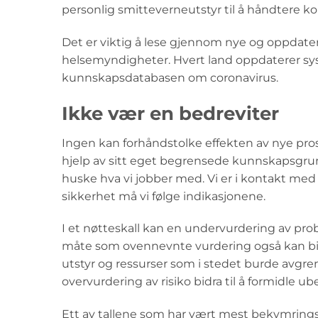
personlig smitteverneutstyr til å håndtere k
Det er viktig å lese gjennom nye og oppdater
helsemyndigheter. Hvert land oppdaterer syst
kunnskapsdatabasen om coronavirus.
Ikke vær en bedreviter
Ingen kan forhåndstolke effekten av nye pros
hjelp av sitt eget begrensede kunnskapsgru
huske hva vi jobber med. Vi er i kontakt med
sikkerhet må vi følge indikasjonene.
I et nøtteskall kan en undervurdering av pro
måte som ovennevnte vurdering også kan bidra
utstyr og ressurser som i stedet burde avgre
overvurdering av risiko bidra til å formidle
Ett av tallene som har vært mest bekymrings