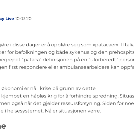
y Live
10.03.20
re i disse dager er å oppføre seg som «patacaer». I Itali
sker for befolkningen og både sykehus og den prehospit
er begrepet “pataca” definisjonen på en “uforberedt” pers
 Ingen first respondere eller ambulansearbeidere kan oppf
 økonomi er nå i krise på grunn av dette
kjempet en håpløs krig for å forhindre spredning. Situa
men også når det gjelder ressursforsyning. Siden for no
e i helsesystemet. Nå er situasjonen verre.
ne