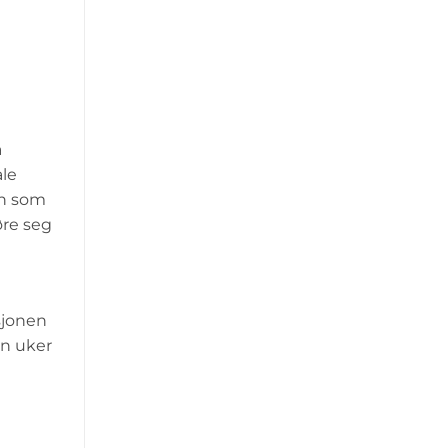
a
ale
on som
øre seg
sjonen
en uker