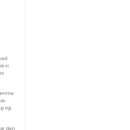
 ved
å vi
es
 samme
 av
ng og
var den