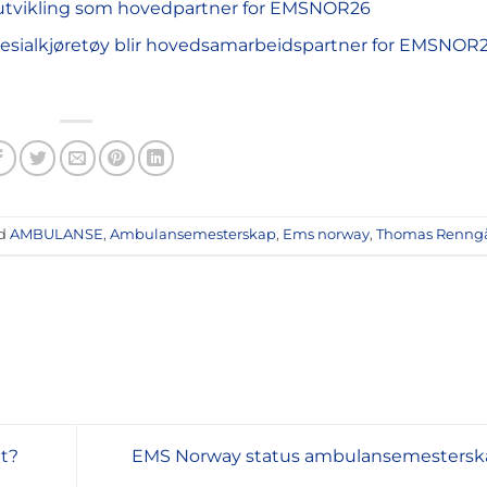
gutvikling som hovedpartner for EMSNOR26
pesialkjøretøy blir hovedsamarbeidspartner for EMSNOR
ed
AMBULANSE
,
Ambulansemesterskap
,
Ems norway
,
Thomas Renng
et?
EMS Norway status ambulansemesters