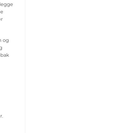
 legge
ge
er
n og
og
 bak
r.