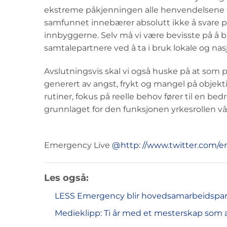
ekstreme påkjenningen alle henvendelsene fr
samfunnet innebærer absolutt ikke å svare på
innbyggerne. Selv må vi være bevisste på å b
samtalepartnere ved å ta i bruk lokale og nas
Avslutningsvis skal vi også huske på at som p
generert av angst, frykt og mangel på objekti
rutiner, fokus på reelle behov fører til en be
grunnlaget for den funksjonen yrkesrollen vå
Emergency Live
@http: //www.twitter.com/e
Les også
:
LESS Emergency blir hovedsamarbeidspa
Medieklipp: Ti år med et mesterskap som 