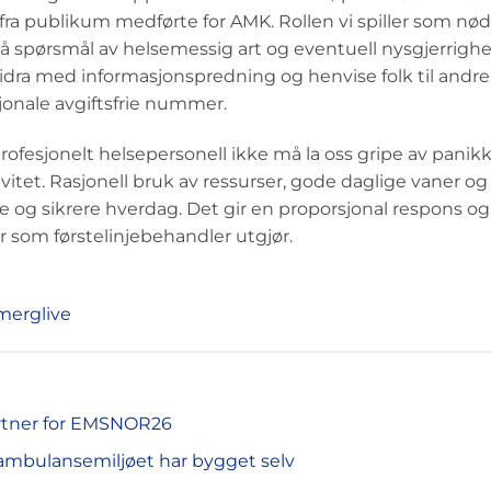
a publikum medførte for AMK. Rollen vi spiller som nøde
 spørsmål av helsemessig art og eventuell nysgjerrighet
idra med informasjonspredning og henvise folk til andre
jonale avgiftsfrie nummer.
rofesjonelt helsepersonell ikke må la oss gripe av panik
vitet. Rasjonell bruk av ressurser, gode daglige vaner og
dre og sikrere hverdag. Det gir en proporsjonal respons og
r som førstelinjebehandler utgjør.
merglive
rtner for EMSNOR26
ambulansemiljøet har bygget selv