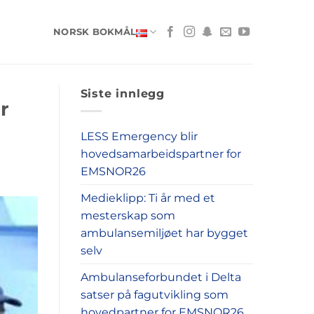
NORSK BOKMÅL
Siste innlegg
r
LESS Emergency blir
hovedsamarbeidspartner for
EMSNOR26
Medieklipp: Ti år med et
mesterskap som
ambulansemiljøet har bygget
selv
Ambulanseforbundet i Delta
satser på fagutvikling som
hovedpartner for EMSNOR26