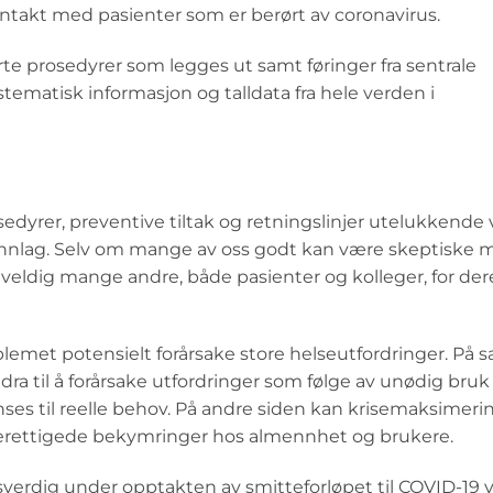
ontakt med pasienter som er berørt av coronavirus.
te prosedyrer som legges ut samt føringer fra sentrale
ematisk informasjon og talldata fra hele verden i
edyrer, preventive tiltak og retningslinjer utelukkende
nnlag. Selv om mange av oss godt kan være skeptiske m
 veldig mange andre, både pasienter og kolleger, for der
blemet potensielt forårsake store helseutfordringer. På
 til å forårsake utfordringer som følge av unødig bruk
nses til reelle behov. På andre siden kan krisemaksimeri
 uberettigede bekymringer hos almennhet og brukere.
verdig under opptakten av smitteforløpet til COVID-19 