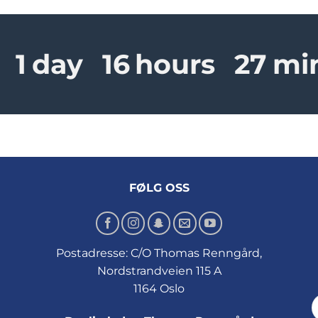
1
day
16
hours
27
mi
FØLG OSS
Postadresse: C/O Thomas Renngård,
Nordstrandveien 115 A
1164 Oslo