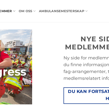
LEMMER
OM OSS
AMBULANSEMESTERSKAP
NYE SI
MEDLEMM
Ny side for medlem
du finne informasjo
gress
fag-arrangementer, 
medlemsrelatert inf
DU KAN FORTSA