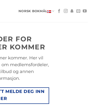
NORSK BOKMÅL
DER FOR
ER KOMMER
mer kommer. Her vil
n om medlemsfordeler,
tilbud og annen
ormasjon.
TT MELDE DEG INN
HER