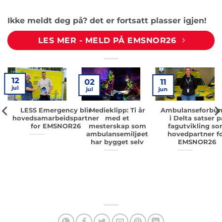
Ikke meldt deg på? det er fortsatt plasser igjen!
LES MER - MELD PÅ EMSNOR26
12
02
11
jul
jul
jun
LESS Emergency blir
Medieklipp: Ti år
Ambulanseforbun
hovedsamarbeidspartner
med et
i Delta satser p
for EMSNOR26
mesterskap som
fagutvikling s
ambulansemiljøet
hovedpartner f
har bygget selv
EMSNOR26