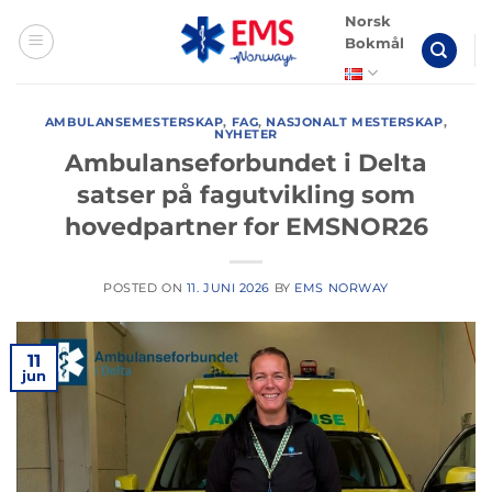
Skip
Norsk
to
Bokmål
content
AMBULANSEMESTERSKAP
,
FAG
,
NASJONALT MESTERSKAP
,
NYHETER
Ambulanseforbundet i Delta
satser på fagutvikling som
hovedpartner for EMSNOR26
POSTED ON
11. JUNI 2026
BY
EMS NORWAY
11
jun