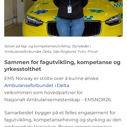
Satser på fag- og kompetanseutvikling. Styreleder i
Ambulanseforbundet Delta, Silje Ringlund. Foto: Privat
Sammen for
fagutvikling
,
kompetanse
og
yrkesstolthet
EMS Norway er
stolte
over å kunne ønske
Ambulanseforbundet i Delta
velkommen
som
hovedpartner
for
Nasjonalt
Ambulansemesterskap
– EMSNOR26.
Samarbeidet bygger på et felles engasjement for
fagutvikling, kompetanseheving og styrking av den
prehospitale tjenesten. Begge organisasjonene