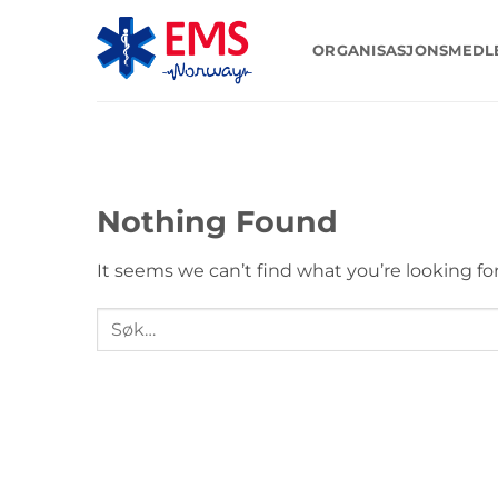
Skip
to
ORGANISASJONSMED
content
Nothing Found
It seems we can’t find what you’re looking fo