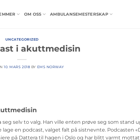
LEMMER
OM OSS
AMBULANSEMESTERSKAP
UNCATEGORIZED
ast i akuttmedisin
ON
10. MARS 2018
BY
EMS NORWAY
akuttmedisin
 seg selv to valg. Han ville enten prøve seg som stand u
 lage en podcast, valget falt på sistnevnte. Podcasten 
ere på Dattera til hagen i Oslo og har blitt varmt mottat