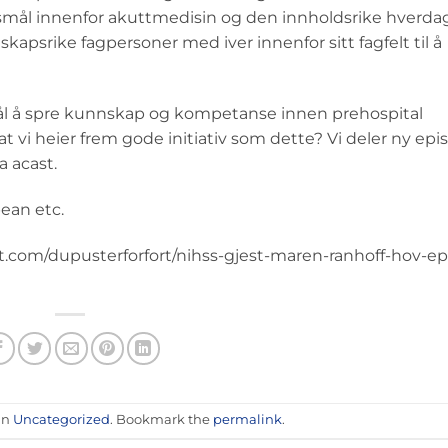
rsmål innenfor akuttmedisin og den innholdsrike hverda
kapsrike fagpersoner med iver innenfor sitt fagfelt til å
ål å spre kunnskap og kompetanse innen prehospital
t vi heier frem gode initiativ som dette? Vi deler ny epi
a acast.
bean etc.
st.com/dupusterforfort/nihss-gjest-maren-ranhoff-hov-ep
 in
Uncategorized
. Bookmark the
permalink
.