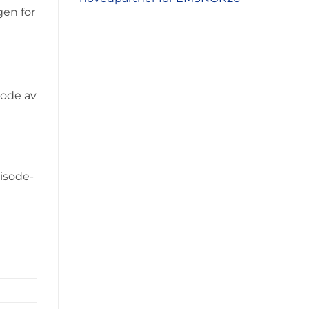
gen for
sode av
isode-