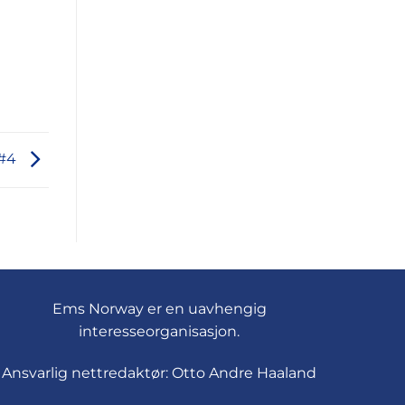
 #4
Ems Norway er en uavhengig
interesseorganisasjon.
Ansvarlig nettredaktør: Otto Andre Haaland