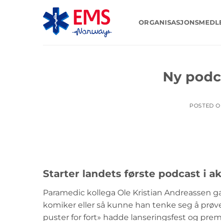
Skip
to
ORGANISASJONSMED
content
Ny podc
POSTED 
Starter landets første podcast i 
Paramedic kollega Ole Kristian Andreassen ga
komiker eller så kunne han tenke seg å prøve
puster for fort» hadde lanseringsfest og premi