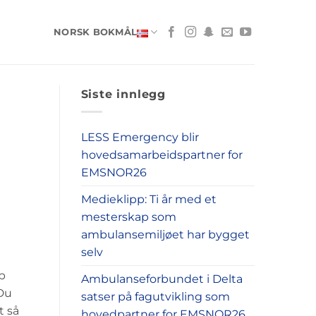
NORSK BOKMÅL
Siste innlegg
LESS Emergency blir
hovedsamarbeidspartner for
EMSNOR26
Medieklipp: Ti år med et
mesterskap som
ambulansemiljøet har bygget
selv
p
Ambulanseforbundet i Delta
«Du
satser på fagutvikling som
t så
hovedpartner for EMSNOR26