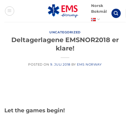
Skip
Norsk
to
Bokmål
content
UNCATEGORIZED
Deltagerlagene EMSNOR2018 er
klare!
POSTED ON
9. JULI 2018
BY
EMS NORWAY
Let the games begin!