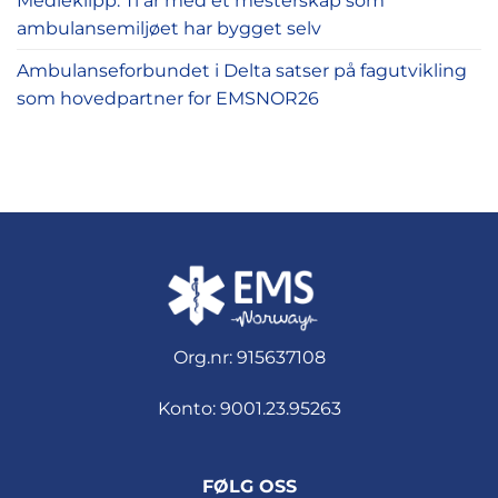
Medieklipp: Ti år med et mesterskap som
ambulansemiljøet har bygget selv
Ambulanseforbundet i Delta satser på fagutvikling
som hovedpartner for EMSNOR26
Org.nr: 915637108
Konto: 9001.23.95263
FØLG OSS