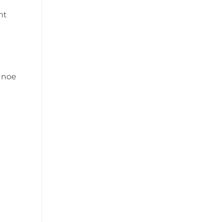
mt
r noe