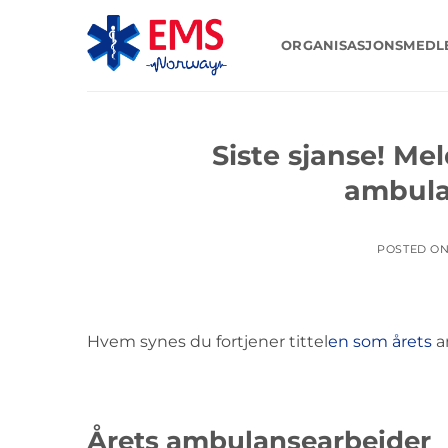
Skip
to
ORGANISASJONSMED
content
Siste sjanse! Mel
ambula
POSTED O
Hvem synes du fortjener tittel
en som årets
a
Årets ambulansearbeider