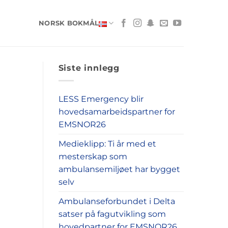
NORSK BOKMÅL
Siste innlegg
LESS Emergency blir
hovedsamarbeidspartner for
EMSNOR26
Medieklipp: Ti år med et
mesterskap som
ambulansemiljøet har bygget
selv
Ambulanseforbundet i Delta
satser på fagutvikling som
hovedpartner for EMSNOR26