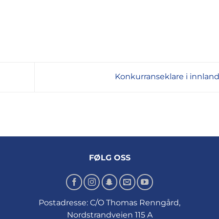
Konkurranseklare i innlan
FØLG OSS
Postadresse: C/O Thomas Renngård,
Nordstrandveien 115 A