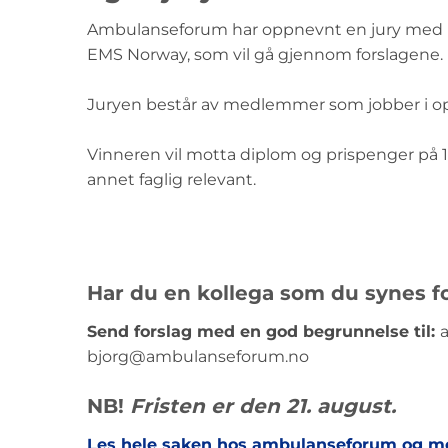
Ambulanseforum har oppnevnt en jury med re
EMS Norway, som vil gå gjennom forslagene.
Juryen består av medlemmer som jobber i ope
Vinneren vil motta diplom og prispenger på 10
annet faglig relevant.
Har du en kollega som du synes fo
Send forslag med en god begrunnelse til:
bjorg@ambulanseforum.no
NB
!
Fristen er den 21. august.
Les hele saken hos ambulanseforum og mel