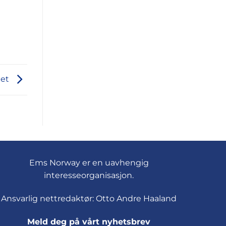
det
Ems Norway er en uavhengig
interesseorganisasjon.
Ansvarlig nettredaktør: Otto Andre Haaland
Meld deg på vårt nyhetsbrev