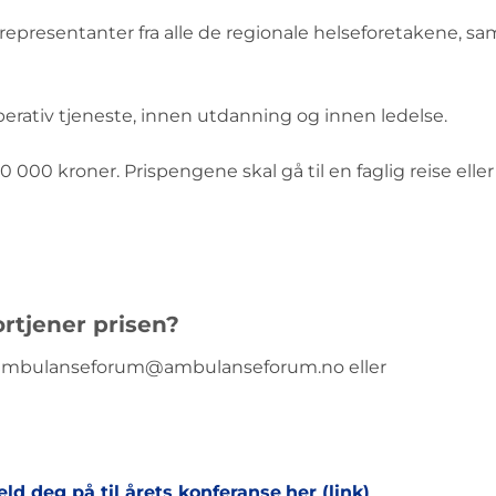
presentanter fra alle de regionale helseforetakene, sa
rativ tjeneste, innen utdanning og innen ledelse.
 000 kroner. Prispengene skal gå til en faglig reise elle
rtjener prisen?
ambulanseforum@ambulanseforum.no eller
d deg på til årets konferanse
her (link)
.